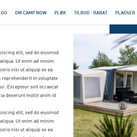
LOG
OM CAMP NOW
PLØK
TILBUD · RABAT
PLADSER
iscing elit, sed do eiusmod
 aliqua. Ut enim ad minim
oris nisi ut aliquip ex ea
 reprehenderit in voluptate
tur. Excepteur sint occaecat
cia deserunt mollit anim id
iscing elit, sed do eiusmod
 aliqua. Ut enim ad minim
oris nisi ut aliquip ex ea