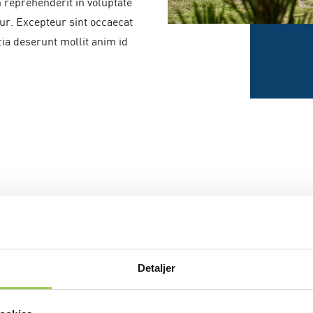
 reprehenderit in voluptate
tur. Excepteur sint occaecat
cia deserunt mollit anim id
Detaljer
CAMPING ER