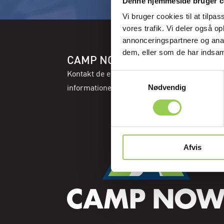
HYGG
Denne hjemmeside bruger c
Vi bruger cookies til at tilpas
vores trafik. Vi deler også 
annonceringspartnere og anal
dem, eller som de har indsaml
CAMP NOW
Kontakt de enkelte pladser for yderligere
Samtykkevalg
informationer
Nødvendig
Afvis