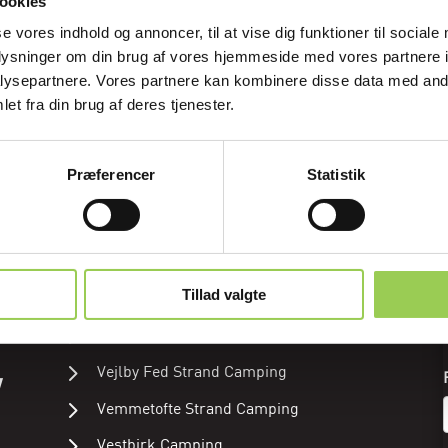
E, SAMVÆR & OPLEV
ookies
se vores indhold og annoncer, til at vise dig funktioner til sociale
oplysninger om din brug af vores hjemmeside med vores partnere i
ysepartnere. Vores partnere kan kombinere disse data med andr
et fra din brug af deres tjenester.
PLADSER
Bryrup Camping
Præferencer
Statistik
Emmerbølle Strand Camping
Grenå Strand Camping
Løkken Klit Camping
Tillad valgte
Ribe Camping
Stensager Strand Camping
Vejlby Fed Strand Camping
Vemmetofte Strand Camping
Vestbirk Camping